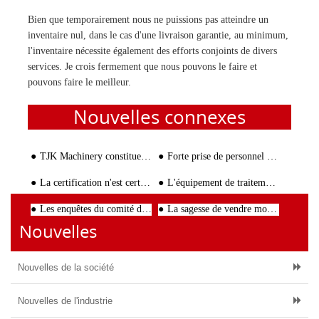
Bien que temporairement nous ne puissions pas atteindre un
inventaire nul, dans le cas d'une livraison garantie, au minimum,
l'inventaire nécessite également des efforts conjoints de divers
services. Je crois fermement que nous pouvons le faire et
pouvons faire le meilleur.
Nouvelles connexes
TJK Machinery constitue une équipe de gestion axée sur l'apprentissage
Forte prise de personnel qualifié pour aider au développement de TJK
La certification n'est certainement pas un morceau de papier!
L'équipement de traitement concurrentiel TJK attire les utilisateurs internationaux
Les enquêtes du comité de district de Beichen Secrétaire adjoint, Directeur de district Luyi à TJK
La sagesse de vendre moins de la moitié
Nouvelles
Nouvelles de la société
Nouvelles de l'industrie