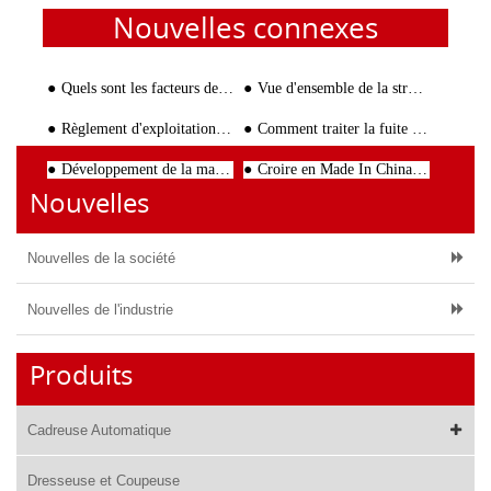
Nouvelles connexes
Quels sont les facteurs de la fluctuation des prix de la machine à cintrer les aiguilles à barres d'armature?
Vue d'ensemble de la structure en acier de treillis
Règlement d'exploitation pour la sécurité de la machine de découpe de barres d'acier
Comment traiter la fuite d'huile de la boîte de vitesses de la machine de découpe de barres d'acier?
Développement de la machine de soudage de la cage de renforcement en Chine
Croire en Made In China, Croire à TJK Créer
Nouvelles
Nouvelles de la société
Nouvelles de l'industrie
Produits
Cadreuse Automatique
Dresseuse et Coupeuse