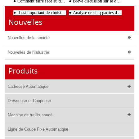
Comment faire face au dysfonctionnement de la machine de découpe de barres d'armature
Brève discussion sur le débit de fonctionnement de la machine de redressage de fil d'acier
Il est important de choisir un bon fabricant de machines de traitement lors de l'achat d'un cintre de barres d'acier M
Analyse de cinq parties de la machine de lissage des barres d'armature
Nouvelles
Nouvelles de la société
Nouvelles de l'industrie
Produits
Cadreuse Automatique
Dresseuse et Coupeuse
Machine de treillis soudé
Ligne de Coupe Fixe Automatique