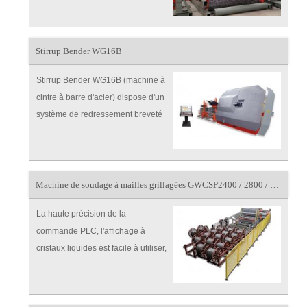
renforcement permettant de traiter
différents diamètres de fil et de
produire des ouvertures différentes.
Stirrup Bender WG16B
Pas de temps de change
Stirrup Bender WG16B (machine à
cintre à barre d'acier) dispose d'un
système de redressement breveté
particulier, constitué par des séries
de rouleaux horizontaux et
verticaux réglables
automatiquement, intégré à 4
Machine de soudage à mailles grillagées GWCSP2400 / 2800 / 3300WL-B
rouleaux de traction qui élimine
La haute précision de la
commande PLC, l'affichage à
cristaux liquides est facile à utiliser,
possède une puissante
bibliothèque graphique, elle est
capable de communiquer avec un