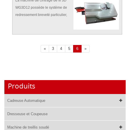
La machine de cintrage de fil 3D
40-60 strokes / mi ...
WG3D12 possède le système de
redressement breveté particulier,
constitué par des jeux de rouleaux
horizontaux et verticaux qui
peuvent être ajustés
automatiquement.
«
3
4
5
6
»
Produits
Cadreuse Automatique
Dresseuse et Coupeuse
Machine de treillis soudé