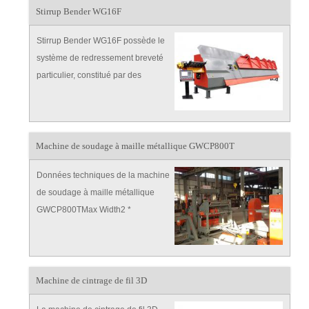
logiciel de gestion.
Stirrup Bender WG16F
Stirrup Bender WG16F possède le
système de redressement breveté
particulier, constitué par des
groupes de rouleaux horizontaux et
verticaux qui peuvent être réglés
automatiquement, est intégré à 4
rouleaux de traction qui éliminent
Machine de soudage à maille métallique GWCP800T
la torsion.
Données techniques de la machine
de soudage à maille métallique
GWCP800TMax Width2 *
160mmLarge filetage de fil 70mm-
120mmCross wire
gap≥100mmLine wire
diameter8mm-12mm coilCross wire
Machine de cintrage de fil 3D
diameter6mm-8mm coilMax speed