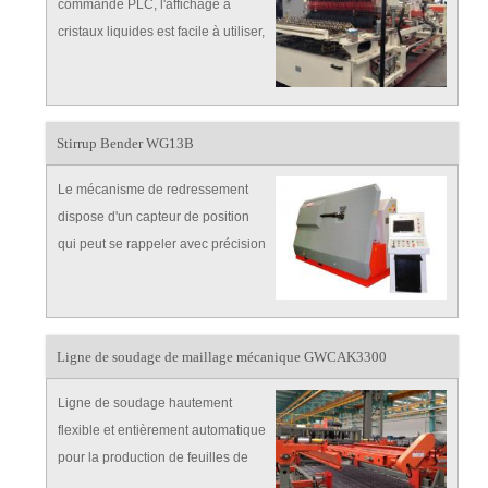
commande PLC, l'affichage à
cristaux liquides est facile à utiliser,
possède une puissante
bibliothèque graphique, il est
capable de communiquer avec un
logiciel de gestion;
Stirrup Bender WG13B
Le mécanisme de redressement
dispose d'un capteur de position
qui peut se rappeler avec précision
une réduction de la pression de la
roue de redressement en acier,
équipée d'une fonction de
redressement de la mémoire CNC
Ligne de soudage de maillage mécanique GWCAK3300
qui rend le remplacement d
Ligne de soudage hautement
flexible et entièrement automatique
pour la production de feuilles de
maillage et d'éléments de