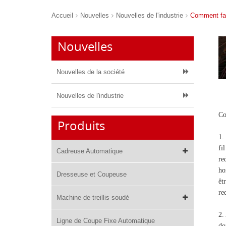
Accueil
Nouvelles
Nouvelles de l'industrie
Comment fai
Nouvelles
Nouvelles de la société
Nouvelles de l'industrie
Co
Produits
1.
fi
Cadreuse Automatique
re
ho
Dresseuse et Coupeuse
êt
re
Machine de treillis soudé
2.
Ligne de Coupe Fixe Automatique
do