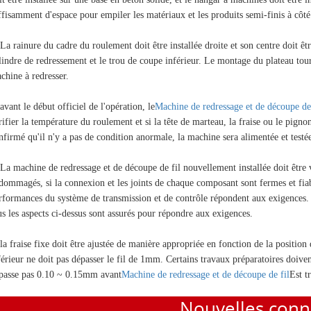
ffisamment d'espace pour empiler les matériaux et les produits semi-finis à côt
 La rainure du cadre du roulement doit être installée droite et son centre doit êt
lindre de redressement et le trou de coupe inférieur. Le montage du plateau tourn
chine à redresser.
 avant le début officiel de l'opération, le
Machine de redressage et de découpe de 
rifier la température du roulement et si la tête de marteau, la fraise ou le pig
nfirmé qu'il n'y a pas de condition anormale, la machine sera alimentée et testé
 La machine de redressage et de découpe de fil nouvellement installée doit être v
dommagés, si la connexion et les joints de chaque composant sont fermes et fiables
rformances du système de transmission et de contrôle répondent aux exigences.
us les aspects ci-dessus sont assurés pour répondre aux exigences.
 la fraise fixe doit être ajustée de manière appropriée en fonction de la position 
férieur ne doit pas dépasser le fil de 1mm. Certains travaux préparatoires doivent
passe pas 0.10 ~ 0.15mm avant
Machine de redressage et de découpe de fil
Est tr
Nouvelles conn