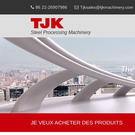
86 22-26907986
Tjksales@tjkmachinery.com
Steel Processing Machinery
JE VEUX ACHETER DES PRODUITS