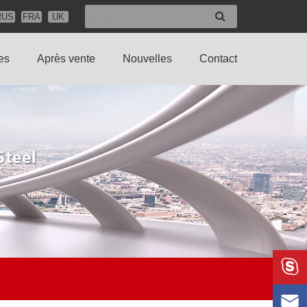
RUS
FRA
UK
es
Après vente
Nouvelles
Contact

