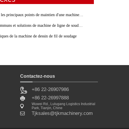
rincipaux points de maintien d'une machine de découpe de barres d'armature?
s et solutions de machine de ligne de soudage de treillis métallique
tiques de la machine de dessin de fil de soudage
Contactez-nous
+86 22-26907986
+86 22-26997888
Wuwei Rd., Lulugang Logistics Industrial
Park, Tianjin, Chine
Tjksales@tjkmachinery.com