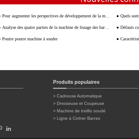
Pour augmenter les perspectives de développement de la machine de redressage et de découpe de fils sur le marché
Quels sont les p
Analyse des quatre parties de la machine de lissage des barres d'armature
Défauts commun
Poutre poutre machine à souder
Caractéris
Produits populaires
> Cadreuse Automatique
> Dresseuse et Coupeuse
> Machine de treillis soudé
> Ligne à Cintrer Barres