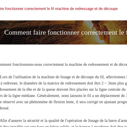
re fonctionner correctement le fil machine de redressage et de découpe
Comment faire fonctionner correctement le f
découpe
mment fonctionnons-nous correctement la machine de redressement et de découp
 Lors de l'utilisation de la machine de lissage et de découpe du fil, sélectionnez
l à redresser, le diamètre de la matrice de redressement doit être 2 ~ 3mm plus g
dressement de la tête et de la queue doivent être placées sur la ligne centrale du
rs de la ligne médiane. Généralement, nous laissons le fil a un déplacement de 3 
re observé avec un phénomène de flexion lente, il sera corrigé en ajustant progre
dressé.
 Afin d'assurer la sécurité et la qualité de l'opération de lissage de la barre d'
it être installée sur une base en béton solide, et le hangar à machines doit être in