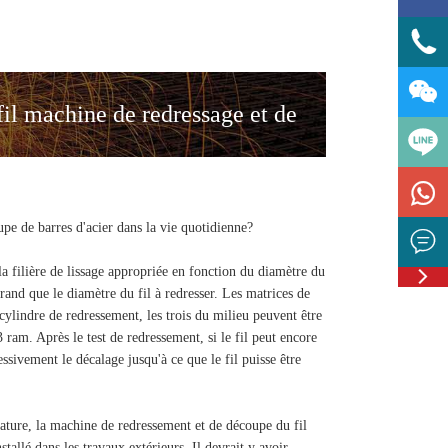


il machine de redressage et de

e de barres d'acier dans la vie quotidienne?


 la filière de lissage appropriée en fonction du diamètre du
Feedbac
rand que le diamètre du fil à redresser. Les matrices de
 cylindre de redressement, les trois du milieu peuvent être
ram. Après le test de redressement, si le fil peut encore
ssivement le décalage jusqu'à ce que le fil puisse être
armature, la machine de redressement et de découpe du fil
stallé dans les travaux extérieurs. Il devrait y avoir