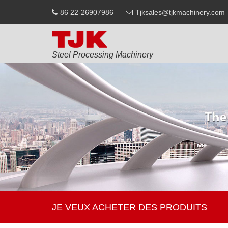
86 22-26907986
Tjksales@tjkmachinery.com
Steel Processing Machinery
JE VEUX ACHETER DES PRODUITS