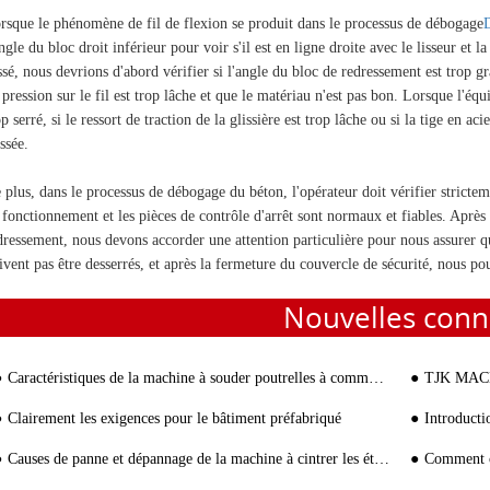
rsque le phénomène de fil de flexion se produit dans le processus de débogage
D
angle du bloc droit inférieur pour voir s'il est en ligne droite avec le lisseur et
ssé, nous devrions d'abord vérifier si l'angle du bloc de redressement est trop gra
 pression sur le fil est trop lâche et que le matériau n'est pas bon. Lorsque l'équ
op serré, si le ressort de traction de la glissière est trop lâche ou si la tige en acie
issée.
 plus, dans le processus de débogage du béton, l'opérateur doit vérifier stricteme
 fonctionnement et les pièces de contrôle d'arrêt sont normaux et fiables. Après 
dressement, nous devons accorder une attention particulière pour nous assurer qu
ivent pas être desserrés, et après la fermeture du couvercle de sécurité, nous p
Nouvelles conn
Caractéristiques de la machine à souder poutrelles à commande numérique
TJK MACHI
Clairement les exigences pour le bâtiment préfabriqué
Introduction
Causes de panne et dépannage de la machine à cintrer les étrios d'armature
Comment choi