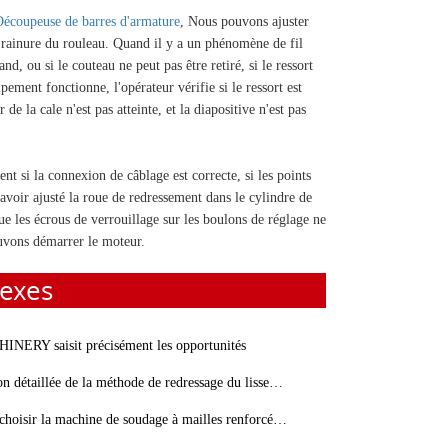
écoupeuse de barres d'armature
, Nous pouvons ajuster
 la rainure du rouleau. Quand il y a un phénomène de fil
nd, ou si le couteau ne peut pas être retiré, si le ressort
ipement fonctionne, l'opérateur vérifie si le ressort est
r de la cale n'est pas atteinte, et la diapositive n'est pas
nt si la connexion de câblage est correcte, si les points
avoir ajusté la roue de redressement dans le cylindre de
e les écrous de verrouillage sur les boulons de réglage ne
ouvons démarrer le moteur.
exes
NERY saisit précisément les opportunités
 détaillée de la méthode de redressage du lisseur de fil
sir la machine de soudage à mailles renforcées appropriée?