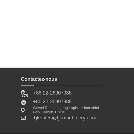
Contactez-nous
+86 22-26907986
+86 22-26997888
Wuwei Rd., Lulugang Logistics Industrial
Park, Tianjin, Chine
Tjksales@tjkmachinery.com