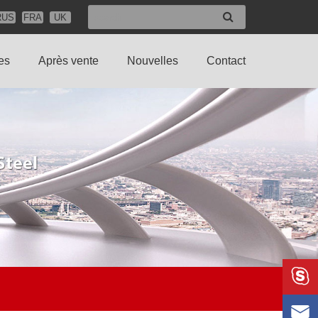
RUS
FRA
UK
es
Après vente
Nouvelles
Contact

