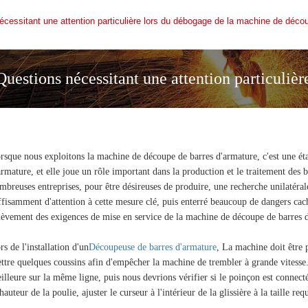
écessitant une attention particulière lors du débogage de la machine de déco
Questions nécessitant une attention particuliè
de découpe de barres d
rsque nous exploitons la machine de découpe de barres d'armature, c'est une é
armature, et elle joue un rôle important dans la production et le traitement des b
mbreuses entreprises, pour être désireuses de produire, une recherche unilatéra
ffisamment d'attention à cette mesure clé, puis enterré beaucoup de dangers cach
ièvement des exigences de mise en service de la machine de découpe de barres 
rs de l'installation d'un
Découpeuse de barres d'armature
, La machine doit être p
ttre quelques coussins afin d'empêcher la machine de trembler à grande vitesse. 
illeure sur la même ligne, puis nous devrions vérifier si le poinçon est connect
 hauteur de la poulie, ajuster le curseur à l'intérieur de la glissière à la taille req