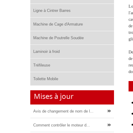
Lo
Ligne à Cintrer Barres
l'
ca
Machine de Cage d'Armature
de
tr
Machine de Poutrelle Soudée
gl
Laminoir à froid
De
de
Tréfileuse
re
do
Toilette Mobile
Mises à jour
Avis de changement de nom de l...
Comment contrôler le moteur d...